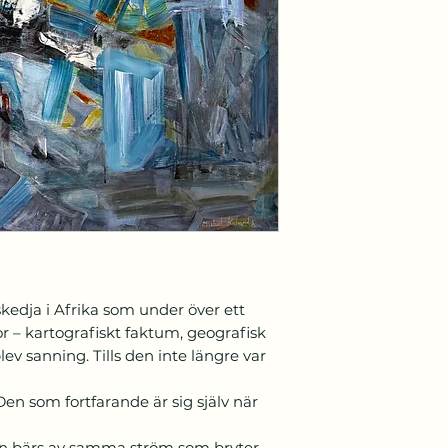
kedja i Afrika som under över ett
r – kartografiskt faktum, geografisk
blev sanning. Tills den inte längre var
 Den som fortfarande är sig själv när
fan bärs av samma ström som bryter