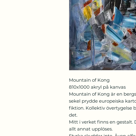
Mountain of Kong
810x1000 akryl på kanvas
Mountain of Kong är en bergs
sekel prydde europeiska karto
fiktion. Kollektiv övertygelse 
det.
Mitt i verket finns en gestalt.
allt annat upplöses.
Styrka skyddar inte. Även al