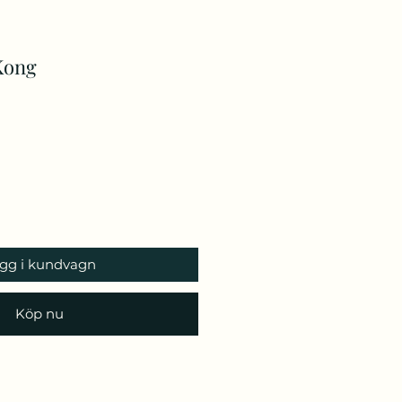
Kong
ris
gg i kundvagn
Köp nu