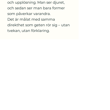
och upplösning. Man ser djuret,
och sedan ser man bara former
som påverkar varandra.
Det är målat med samma
direkthet som geten rör sig – utan
tvekan, utan förklaring.
Michel Anfelt Kalogridis
Nyhetsbrev
Följ Michels skapande – få nyheter
om nya verk och utställningar
Skicka