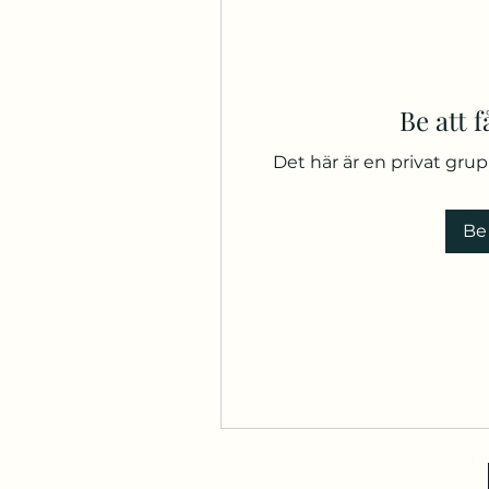
Be att 
Det här är en privat gru
Be