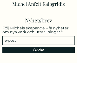
Michel Anfelt Kalogridis
Nyhetsbrev
Följ Michels skapande – få nyheter
om nya verk och utställningar
Skicka
info@michelkalogridis.se
0735 60 66 26
Ängelholm, Sverige